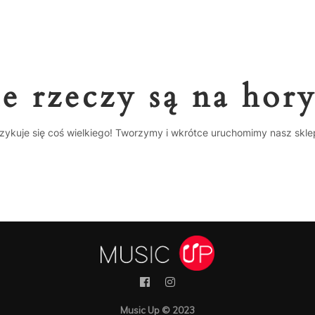
e rzeczy są na hor
zykuje się coś wielkiego! Tworzymy i wkrótce uruchomimy nasz skle
Music Up © 2023