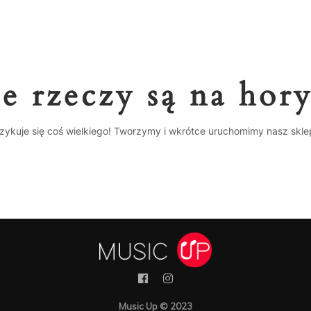
e rzeczy są na hor
zykuje się coś wielkiego! Tworzymy i wkrótce uruchomimy nasz skle
Music Up © 2023