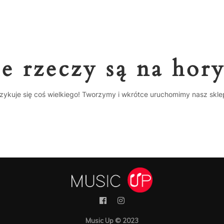
e rzeczy są na hor
zykuje się coś wielkiego! Tworzymy i wkrótce uruchomimy nasz skle
Music Up © 2023