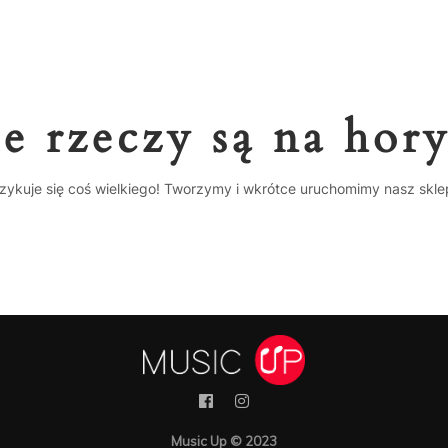
e rzeczy są na hor
zykuje się coś wielkiego! Tworzymy i wkrótce uruchomimy nasz skle
Music Up © 2023