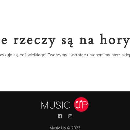
e rzeczy są na hor
zykuje się coś wielkiego! Tworzymy i wkrótce uruchomimy nasz skle
Music Up © 2023