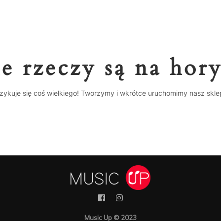
e rzeczy są na hor
zykuje się coś wielkiego! Tworzymy i wkrótce uruchomimy nasz skle
Music Up © 2023