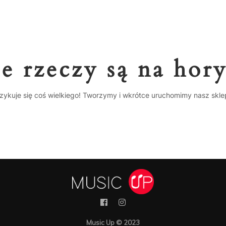
e rzeczy są na hor
zykuje się coś wielkiego! Tworzymy i wkrótce uruchomimy nasz skle
Music Up © 2023