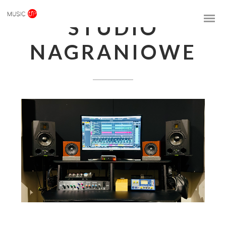
STUDIO
NAGRANIOWE
We współpracy z Duality Studio w Music Up powstało studio do nagrywania oraz
produkcji muzyki. Jak sami o sobie mówią - jesteśmy duetem producentów i
realizatorów dźwięku, z pasją do tworzenia muzyki. Naszym celem jest
stworzenie przestrzeni, w której lokalni artyści będą mieli możliwość nagrywania
swoich utworów na profesjonalnym poziomie, a my – miejsce do pracy nad
własnymi projektami muzycznymi.
Dowiedz się więcej