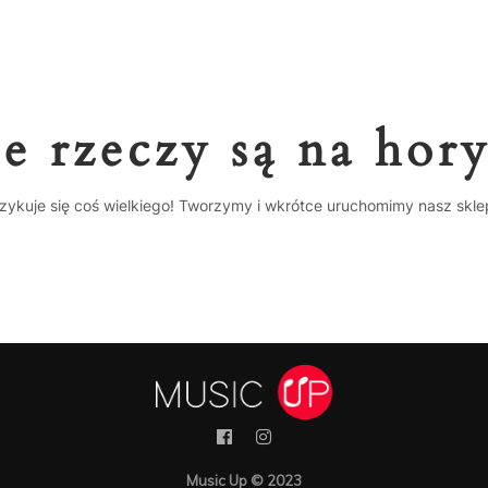
e rzeczy są na hor
zykuje się coś wielkiego! Tworzymy i wkrótce uruchomimy nasz skle
Music Up © 2023