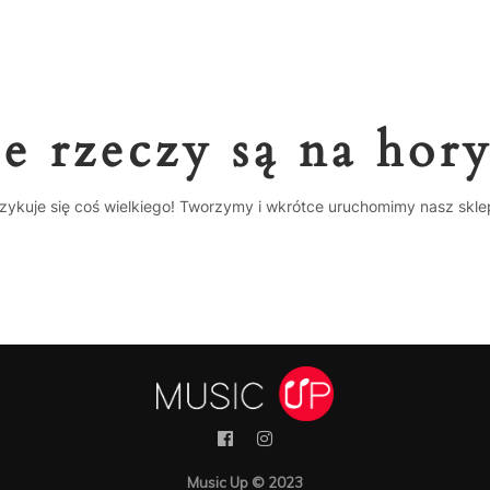
e rzeczy są na hor
zykuje się coś wielkiego! Tworzymy i wkrótce uruchomimy nasz skle
Music Up © 2023