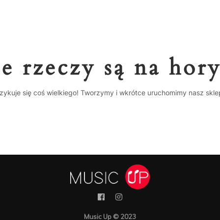
e rzeczy są na hor
zykuje się coś wielkiego! Tworzymy i wkrótce uruchomimy nasz skle
Music Up © 2023